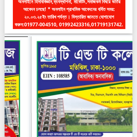
অনলাইনে হিসাববিজ্ঞান,ব্যবস্থাপনা, মার্কেটিং,সমাজকর্ম বিষয়ে ভর্তির
আবেদন চলছে! * অনলাইন প্রাথমিক আবেদনের বর্ধিত সময়:
২০.০৩.২৫ইং তারিখ পর্যন্ত। বিস্তারিত জানতে যোগাযোগ
করুন:01977-004510, 01992423316,01719131742.
Previous
Next