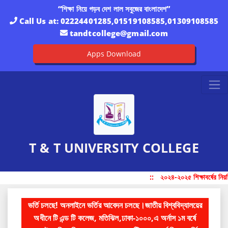
“শিক্ষা নিয়ে গড়ব দেশ লাল সবুজের বাংলাদেশ”
Call Us at:
02224401285,01519108585,01309108585
tandtcollege@gmail.com
Apps Download
T & T UNIVERSITY COLLEGE
::
২০২৪-২০২৫ শিক্ষাবর্ষের নিয়মিত
ভর্তি চলছে! অনলাইনে ভর্তির আবেদন চলছে।জাতীয় বিশ্ববিদ্যালয়ের
অধীনে টি এন্ড টি কলেজ, মতিঝিল,ঢাকা-১০০০,এ অর্নাস ১ম বর্ষে