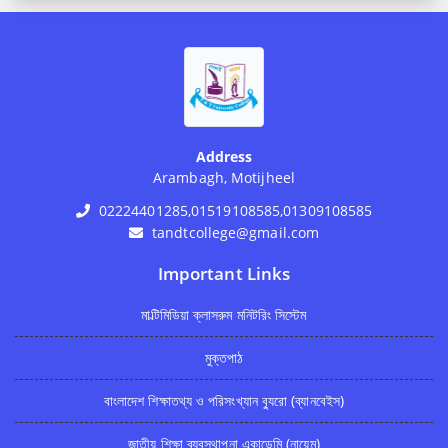
Address
Arambagh, Motijheel
02224401285,01519108585,01309108585
tandtcollege@gmail.com
Important Links
মাল্টিমিডিয়া ক্লাসরুম মনিটরিং সিস্টেম
মুক্তপাঠ
বাংলাদেশ শিক্ষাতথ্য ও পরিসংখ্যান ব্যুরো (ব্যানবেইস)
জাতীয় শিক্ষা ব্যবস্থাপনা একাডেমি (নায়েম)