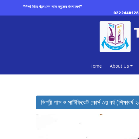
“শিক্ষা নিয়ে গড়ব দেশ লাল সবুজের বাংলাদেশ”
0222440128
(current)
Home
About Us
ডিগ্রী পাস ও সাটিফিকেট কোর্স ৩য় বর্ষ (শিক্ষাবর্