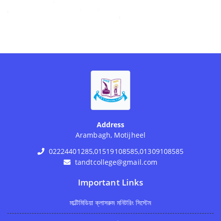
Address
Arambagh, Motijheel
02224401285,01519108585,01309108585
tandtcollege@gmail.com
Important Links
মাল্টিমিডিয়া ক্লাসরুম মনিটরিং সিস্টেম