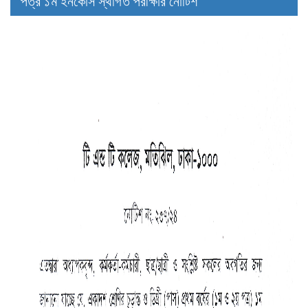
পত্র ১ম ইনকোর্স স্থগিত পরীক্ষার নোটিশ