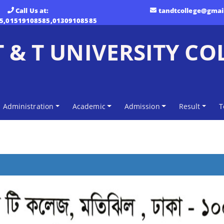
Call Us at:
tandtcollege@gmai
5,01519108585,01309108585
T & T UNIVERSITY CO
Administration
Academic
Admission
Result
T