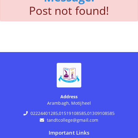
Post not found!
Address
Arambagh, Motijheel
02224401285,01519108585,01309108585
tandtcollege@gmail.com
Important Links