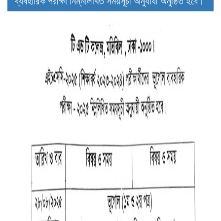
ব্যবহারিক পরীক্ষা নিম্নলিখিত সময়সূচী অনুযাযী অনুষ্ঠিত হবে।