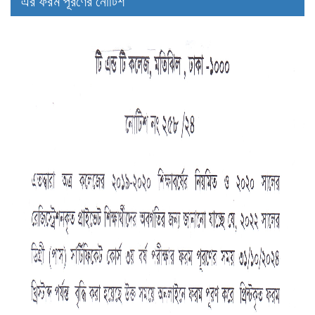
এর ফরম পূরণের নোটিশ