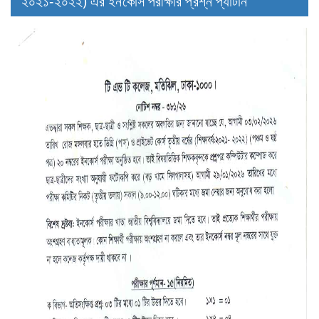
২০২১-২০২২) এর ইনকোর্স পরীক্ষার প্রশ্ন প্যার্টান