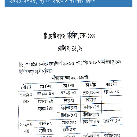
২০২৪-২০২৫) প্রথম ইনকোর্স পরীক্ষার রুটিন