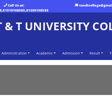
Call Us at:
tandtcollege@gmai
5,01519108585,01309108585
T & T UNIVERSITY CO
Administration
Academic
Admission
Result
T