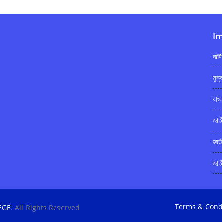
Im
মাল্
মুক
বাংল
জাত
জাত
জাতী
Terms & Cond
EGE
. All Rights Reserved