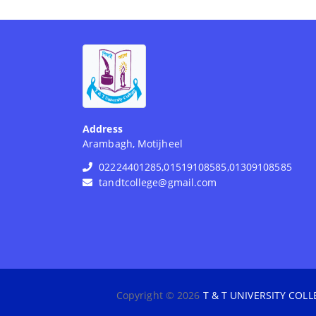
Address
Arambagh, Motijheel
02224401285,01519108585,01309108585
tandtcollege@gmail.com
Copyright © 2026
T & T UNIVERSITY COLL