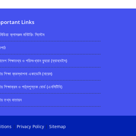
portant Links
টিমিডিয়া ক্লাসরুম মনিটরিং সিস্টেম
্তপাঠ
াদেশ শিক্ষাতথ্য ও পরিসংখ্যান ব্যুরো (ব্যানবেইস)
ীয় শিক্ষা ব্যবস্থাপনা একাডেমি (নায়েম)
ীয় শিক্ষাক্রম ও পাঠ্যপুস্তক বোর্ড (এনসিটিবি)
য় তথ্য বাতায়ন
itions
|
Privacy Policy
|
Sitemap